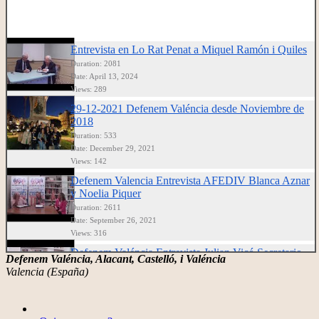
Entrevista en Lo Rat Penat a Miquel Ramón i Quiles
Duration: 2081
Date: April 13, 2024
Views: 289
29-12-2021 Defenem Valéncia desde Noviembre de
2018
Duration: 533
Date: December 29, 2021
Views: 142
Defenem Valencia Entrevista AFEDIV Blanca Aznar
y Noelia Piquer
Duration: 2611
Date: September 26, 2021
Views: 316
Defenem Valéncia Entrevista Julian Vicó Secretario
Defenem Valéncia, Alacant, Castelló, i Valéncia
General Auna CV
Valencia (España)
Duration: 2025
Date: April 23, 2021
Views: 365