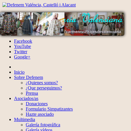
Facebook
YouTube
Twitter
Google+
Inicio
Sobre Defenem
¿Quienes somos?
¿Que perseguimos?
Prensa
Asociados/as
Donaciones
Formulario Simpatizantes
Hazte asociado
Multimedia
Galería fotográfica
Galería vídeos