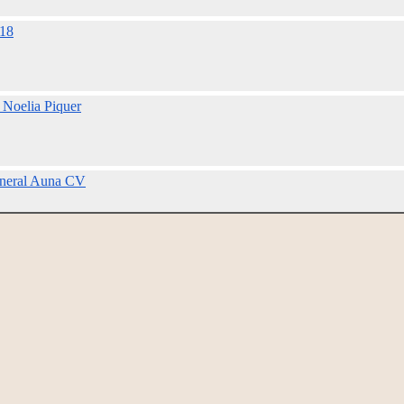
018
Noelia Piquer
General Auna CV
Lumbreras