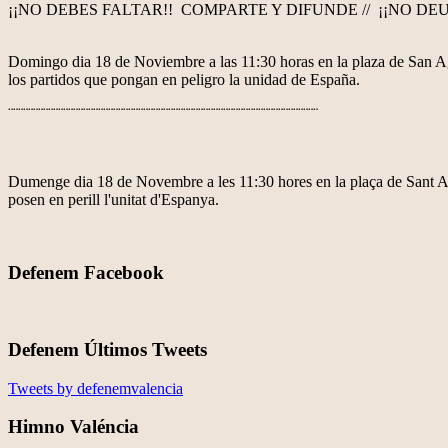
¡¡NO DEBES FALTAR!! COMPARTE Y DIFUNDE // ¡¡NO DE
Domingo dia 18 de Noviembre a las 11:30 horas en la plaza de San 
los partidos que pongan en peligro la unidad de España.
¨¨¨¨¨¨¨¨¨¨¨¨¨¨¨¨¨¨¨¨¨¨¨¨¨¨¨¨¨¨¨¨¨¨¨¨¨¨¨¨¨¨¨¨¨¨¨¨¨¨¨¨¨¨¨¨¨¨¨¨¨¨
Dumenge dia 18 de Novembre a les 11:30 hores en la plaça de Sant Ag
posen en perill l'unitat d'Espanya.
Defenem Facebook
Defenem Últimos Tweets
Tweets by defenemvalencia
Himno Valéncia