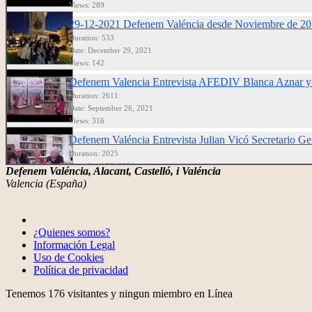
Views: 289
29-12-2021 Defenem Valéncia desde Noviembre de 2
Duration: 533
Date: December 29, 2021
Views: 142
Defenem Valencia Entrevista AFEDIV Blanca Aznar y 
Duration: 2611
Date: September 26, 2021
Views: 316
Defenem Valéncia Entrevista Julian Vicó Secretario 
Duration: 2025
Date: April 23, 2021
Defenem Valéncia, Alacant, Castelló, i Valéncia
Views: 364
Valencia (España)
Defenem Valéncia Nou D'Octubre 2020
Duration: 2240
Date: October 10, 2020
¿Quienes somos?
Views: 194
Información Legal
Defenem Valéncia Entrevista a D.Jose Manuel Ricart 
Uso de Cookies
Política de privacidad
Duration: 2592
Date: March 7, 2020
Tenemos 176 visitantes y ningun miembro en Línea
Views: 582